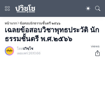
หน้าแรก
ข้อสอบนักธรรมชั้นตรี ๒๕๖๖
เฉลยข้อสอบวิชาพุทธประวัติ นัก
ธรรมชั้นตรี พ.ศ.๒๕๖๖
views
โดย
ปวิชฺโช
เผยแพร่:
26.10.66