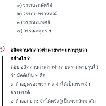
๑) วรรณะกษัตริย์
๒) วรรณะพราหมณ์
๓) วรรณะแพศย์
๔) วรรณะศูทร ฯ
อสิตดาบสกล่าวทำนายพระมหาบุรุษว่า
อย่างไร ?
ตอบ
อสิตดาบส กล่าวทำนายพระมหาบุรุษไว้
ว่า มีคติเป็น ๒ คือ
๑. ถ้าอยู่ครองฆราวาส จักได้เป็นพระเจ้า
จักรพรรดิ
๒. ถ้าออกบวช จักได้ตรัสรู้เป็นพระสัมมาสัม