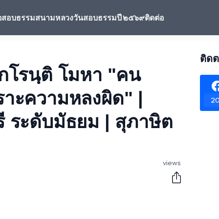
้อสอบธรรมสนามหลวง
วันสอบธรรมปี ๒๕๖๙
ติดต่อ
ติดต
 กโรนฺติ โมหา "คน
าะความหลงผิด" |
20
ี ระดับมัธยม | สุภาษิต
views