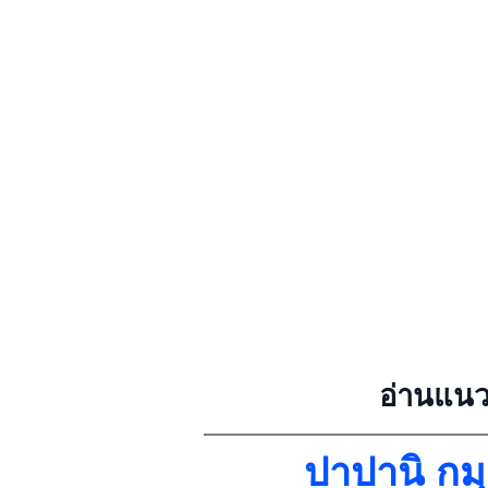
อ่านแนว
ปาปานิ กมฺ