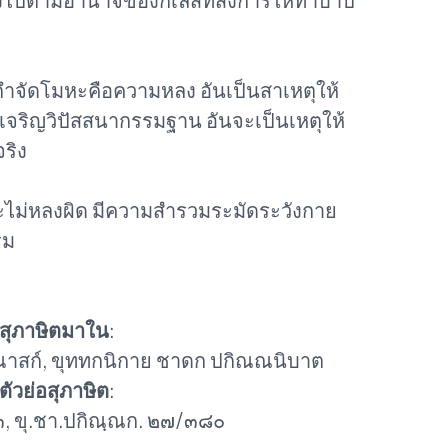
ไปตามอำนาจของกิเลสที่สั่งการให้ทำบาป
งเร่งกำจัดโมหะคือความหลง อันเป็นสาเหตุให้
รเจริญวิปัสสนากรรมฐาน อันจะเป็นเหตุให้
ริง
็จะไม่หลงผิด มีความสำรวมระมัดระวังกาย
รม
สุภาษิตมาใน
:
ณาสก์, ขุททกนิกาย ชาดก ปกิณณนิบาต
ตัวย่อสุภาษิต
:
, ขุ.ชา.ปกิณฺณก. ๒๗/๓๘๐