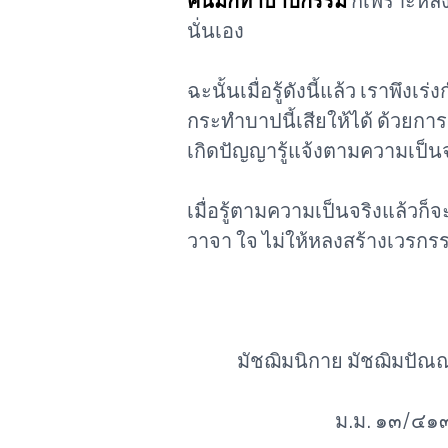
คนมักทำบาปกรรม
ก็เพราะหลง
นั่นเอง
ฉะนั้นเมื่อรู้ดังนี้แล้ว เราพึ
กระทำบาปนี้เสียให้ได้ ด้วยกา
เกิดปัญญารู้แจ้งตามความเป็นจ
เมื่อรู้ตามความเป็นจริงแล้วก
วาจา ใจ ไม่ให้หลงสร้างเวรกร
มัชฌิมนิกาย มัชฌิมปัณ
ม.ม. ๑๓/๔๑๓