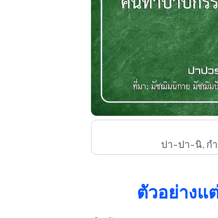
ปา-ปา-นิ, กำ
ตัวอย่างแต