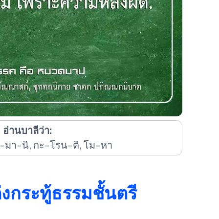
อ่านบาลีว่า:
-มา-นิ, กะ-โรน-ติ, โม-หา
่งกระทู้ธรรมชั้นตรี