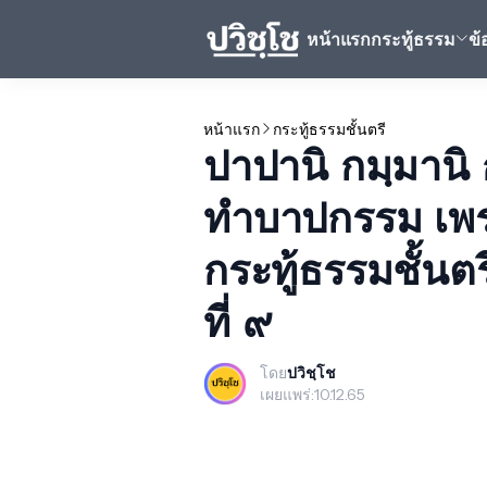
หน้าแรก
กระทู้ธรรม
ข
หน้าแรก
กระทู้ธรรมชั้นตรี
ปาปานิ กมฺมานิ
ทำบาปกรรม เพร
กระทู้ธรรมชั้นตร
ที่ ๙
โดย
ปวิชฺโช
เผยแพร่:
10.12.65