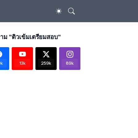
าม "ติวเข้มเตรียมสอบ"
k
13k
259k
89k