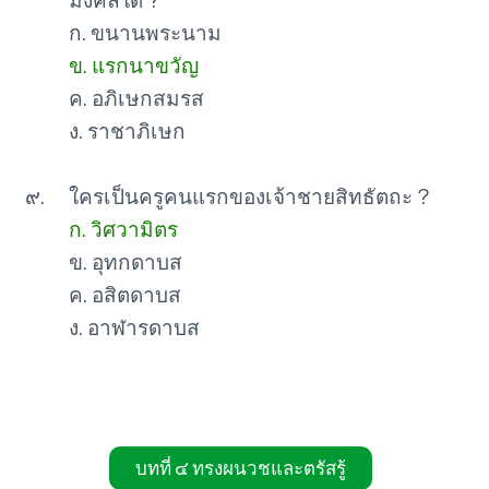
มงคลใด ?
ก. ขนานพระนาม
ข. แรกนาขวัญ
ค. อภิเษกสมรส
ง. ราชาภิเษก
๙.
ใครเป็นครูคนแรกของเจ้าชายสิทธัตถะ ?
ก. วิศวามิตร
ข. อุทกดาบส
ค. อสิตดาบส
ง. อาฬารดาบส
บทที่ ๔ ทรงผนวชและตรัสรู้