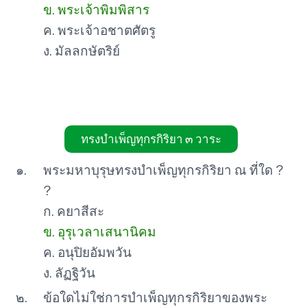
ข. พระเจ้าพิมพิสาร
ค. พระเจ้าอชาตศัตรู
ง. มัลลกษัตริย์
ทรงบำเพ็ญทุกรกิริยา ๓ วาระ
๑.
พระมหาบุรุษทรงบำเพ็ญทุกรกิริยา ณ ที่ใด ?
?
ก. คยาสีสะ
ข. อุรุเวลาเสนานิคม
ค. อนุปิยอัมพวัน
ง. ลัฏฐิวัน
๒.
ข้อใดไม่ใช่การบำเพ็ญทุกรกิริยาของพระ