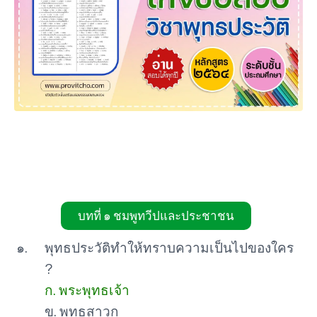
บทที่ ๑ ชมพูทวีปและประชาชน
๑.
พุทธประวัติทำให้ทราบความเป็นไปของใคร
?
ก. พระพุทธเจ้า
ข. พุทธสาวก