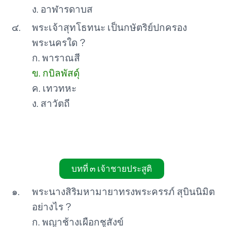
ง. อาฬารดาบส
๔.
พระเจ้าสุทโธทนะ เป็นกษัตริย์ปกครอง
พระนครใด ?
ก. พาราณสี
ข. กบิลพัสดุ์
ค. เทวทหะ
ง. สาวัตถี
บทที่ ๓ เจ้าชายประสูติ
๑.
พระนางสิริมหามายาทรงพระครรภ์ สุบินนิมิต
อย่างไร ?
ก. พญาช้างเผือกชูสังข์