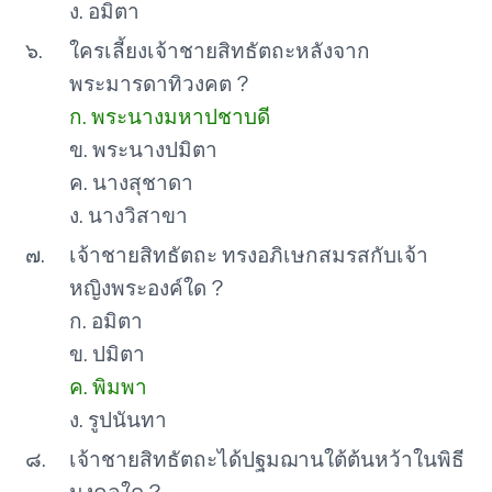
ง. อมิตา
๖.
ใครเลี้ยงเจ้าชายสิทธัตถะหลังจาก
พระมารดาทิวงคต ?
ก. พระนางมหาปชาบดี
ข. พระนางปมิตา
ค. นางสุชาดา
ง. นางวิสาขา
๗.
เจ้าชายสิทธัตถะ ทรงอภิเษกสมรสกับเจ้า
หญิงพระองค์ใด ?
ก. อมิตา
ข. ปมิตา
ค. พิมพา
ง. รูปนันทา
๘.
เจ้าชายสิทธัตถะได้ปฐมฌานใต้ต้นหว้าในพิธี