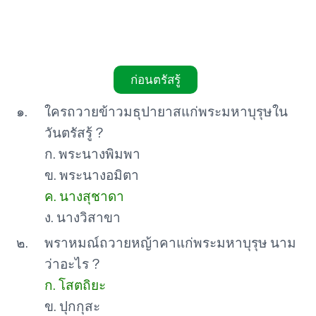
ก่อนตรัสรู้
๑.
ใครถวายข้าวมธุปายาสแก่พระมหาบุรุษใน
วันตรัสรู้ ?
ก. พระนางพิมพา
ข. พระนางอมิตา
ค. นางสุชาดา
ง. นางวิสาขา
๒.
พราหมณ์ถวายหญ้าคาแก่พระมหาบุรุษ นาม
ว่าอะไร ?
ก. โสตถิยะ
ข. ปุกกุสะ