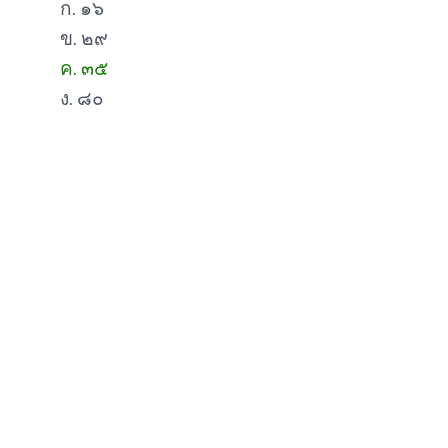
ก. ๑๖
ข. ๒๙
ค. ๓๕
ง. ๘๐