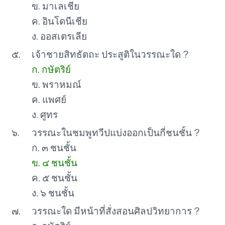
ข. มาเลเชีย
ค. อินโดนีเชีย
ง. ออสเตรเลีย
๕.
เจ้าชายสิทธัตถะ ประสูติในวรรณะใด ?
ก. กษัตริย์
ข. พราหมณ์
ค. แพศย์
ง. ศูทร
๖.
วรรณะในชมพูทวีปแบ่งออกเป็นกี่ชนชั้น ?
ก. ๓ ชนชั้น
ข. ๔ ชนชั้น
ค. ๕ ชนชั้น
ง. ๖ ชนชั้น
๗.
วรรณะใด มีหน้าที่สั่งสอนศิลปวิทยาการ ?