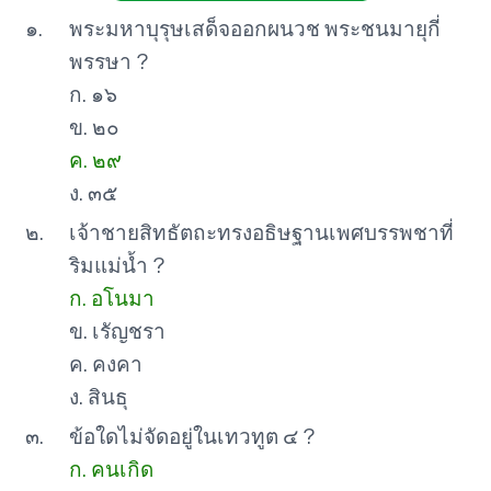
๑.
พระมหาบุรุษเสด็จออกผนวช พระชนมายุกี่
พรรษา ?
ก. ๑๖
ข. ๒๐
ค. ๒๙
ง. ๓๕
๒.
เจ้าชายสิทธัตถะทรงอธิษฐานเพศบรรพชาที่
ริมแม่น้ำ ?
ก. อโนมา
ข. เรัญชรา
ค. คงคา
ง. สินธุ
๓.
ข้อใดไม่จัดอยู่ในเทวทูต ๔ ?
ก. คนเกิด