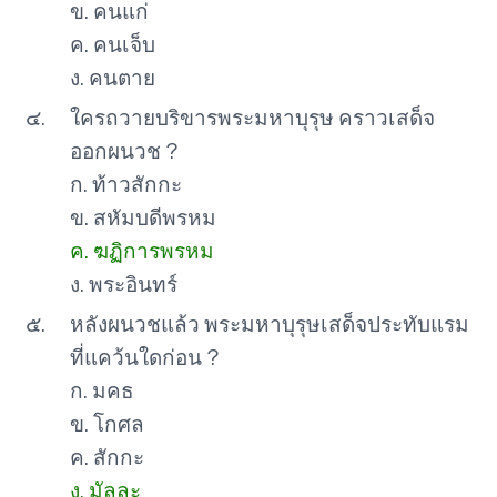
ข. คนแก่
ค. คนเจ็บ
ง. คนตาย
๔.
ใครถวายบริขารพระมหาบุรุษ คราวเสด็จ
ออกผนวช ?
ก. ท้าวสักกะ
ข. สหัมบดีพรหม
ค. ฆฏิการพรหม
ง. พระอินทร์
๕.
หลังผนวชแล้ว พระมหาบุรุษเสด็จประทับแรม
ที่แคว้นใดก่อน ?
ก. มคธ
ข. โกศล
ค. สักกะ
ง. มัลละ