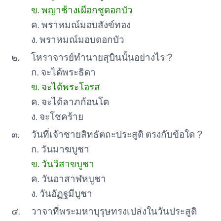
ข. พญาช้างเผือกชูดอกบัว
ค. พราหมณ์มอบสังข์ทอง
ง. พราหมณ์มอบดอกบัว
๒.
โหราจารย์ทำนายสุบินนั้นอย่างไร ?
ก. จะได้พระธิดา
ข. จะได้พระโอรส
ค. จะได้ลาภก้อนโต
ง. จะโชคร้าย
๓.
วันที่เจ้าชายสิทธัตถะประสูติ ตรงกับข้อใด ?
ก. วันมาฆบูชา
ข. วันวิสาขบูชา
ค. วันอาสาฬหบูชา
ง. วันอัฏฐมีบูชา
๔.
วาจาที่พระมหาบุรุษทรงเปล่งในวันประสูติ