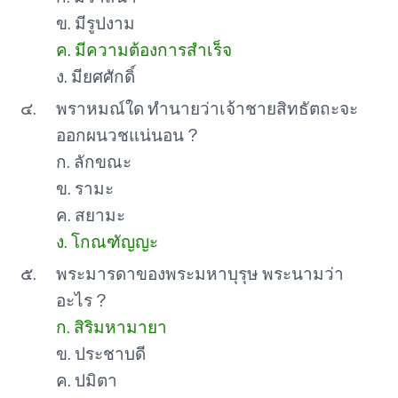
ข. มีรูปงาม
ค. มีความต้องการสำเร็จ
ง. มียศศักดิ์
๔.
พราหมณ์ใด ทำนายว่าเจ้าชายสิทธัตถะจะ
ออกผนวชแน่นอน ?
ก. ลักขณะ
ข. รามะ
ค. สยามะ
ง. โกณฑัญญะ
๕.
พระมารดาของพระมหาบุรุษ พระนามว่า
อะไร ?
ก. สิริมหามายา
ข. ประชาบดี
ค. ปมิตา