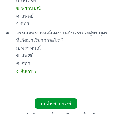
ก. กษัตริย์
ข. พราหมณ์
ค. แพศย์
ง. ศูทร
๘.
วรรณะพราหมณ์แต่งงานกับวรรณะศูทร บุตร
ที่เกิดมาเรียกว่าอะไร ?
ก. พราหมณ์
ข. แพศย์
ค. ศูทร
ง. จัณฑาล
บทที่ ๒ ศากยวงศ์