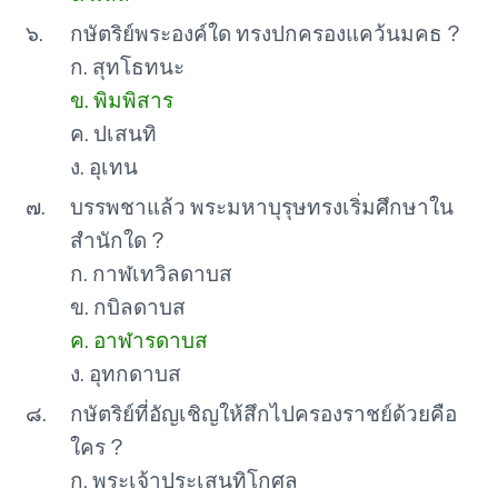
๖.
กษัตริย์พระองค์ใด ทรงปกครองแคว้นมคธ ?
ก. สุทโธทนะ
ข. พิมพิสาร
ค. ปเสนทิ
ง. อุเทน
๗.
บรรพชาแล้ว พระมหาบุรุษทรงเริ่มศึกษาใน
สำนักใด ?
ก. กาฬเทวิลดาบส
ข. กบิลดาบส
ค. อาฬารดาบส
ง. อุทกดาบส
๘.
กษัตริย์ที่อัญเชิญให้สึกไปครองราชย์ด้วยคือ
ใคร ?
ก. พระเจ้าประเสนทิโกศล