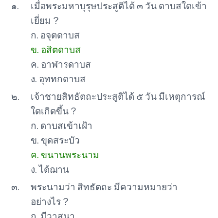
๑.
เมื่อพระมหาบุรุษประสูติได้ ๓ วัน ดาบสใดเข้า
เยี่ยม ?
ก. อจุตดาบส
ข. อสิตดาบส
ค. อาฬารดาบส
ง. อุททกดาบส
๒.
เจ้าชายสิทธัตถะประสูติได้ ๕ วัน มีเหตุการณ์
ใดเกิดขึ้น ?
ก. ดาบสเข้าเฝ้า
ข. ขุดสระบัว
ค. ขนานพระนาม
ง. ได้ฌาน
๓.
พระนามว่า สิทธัตถะ มีความหมายว่า
อย่างไร ?
ก. มีวาสนา