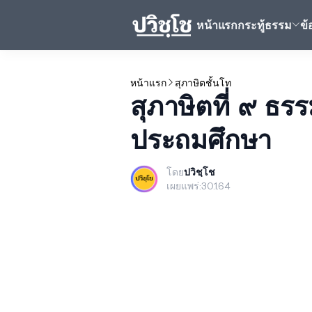
หน้าแรก
กระทู้ธรรม
ข
หน้าแรก
สุภาษิตชั้นโท
สุภาษิตที่ ๙ ธร
ประถมศึกษา
โดย
ปวิชฺโช
เผยแพร่:
30.1.64