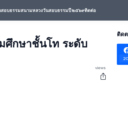
้อสอบธรรมสนามหลวง
วันสอบธรรมปี ๒๕๖๙
ติดต่อ
ติดต
รมศึกษาชั้นโท ระดับ
20
views