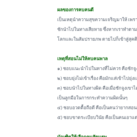
ผลของการคบคนดี
เป็นเหตุนำความสุขความเจริญมาให้ เพรา
ชักนำไปในทางเสียหาย ซึ่งหากเราทำตามคำ
โลกและในสัมปรายภพ ตายไปก็เข้าสู่สุคต
เหตุที่สอนไม่ให้คบคนพาล
๑) ชอบแนะนำไปในทางที่ไม่ควร คือชักจู
๒) ชอบยุ่งไม่เข้าเรื่อง คือมักแส่เข้าไปยุ่ง
๓) ชอบนำไปในทางผิด คือเมื่อชักจูงเขาได
เป็นลูกมือในการกระทำความผิดนั้นๆ
๔) ชอบอวดดื้อถือดี คือเป็นคนว่ายากสอน
๕) ชอบขาดระเบียบวินัย คือเป็นคนเอาแต
บัณฑิตให้เลือกคบสัตบุรุษ