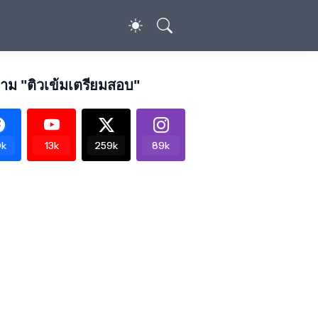
าม "ติวเข้มเตรียมสอบ"
k
13k
259k
89k