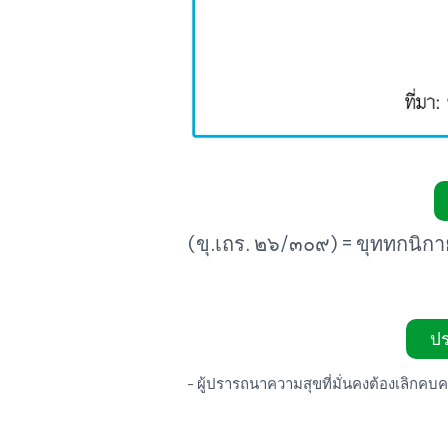
(ขุ.เถร. ๒๖/๓๐๙) = ขุททกนิก
ปร
- ผู้ปรารถนาความสุขที่มั่นคงต้องเลิกคบ