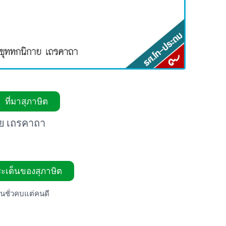
ที่มาสุภาษิต
าย เถรคาถา
ะเด็นของสุภาษิต
คนชั่วคบแต่คนดี