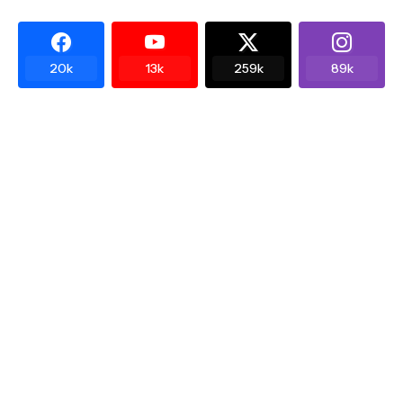
20k
13k
259k
89k