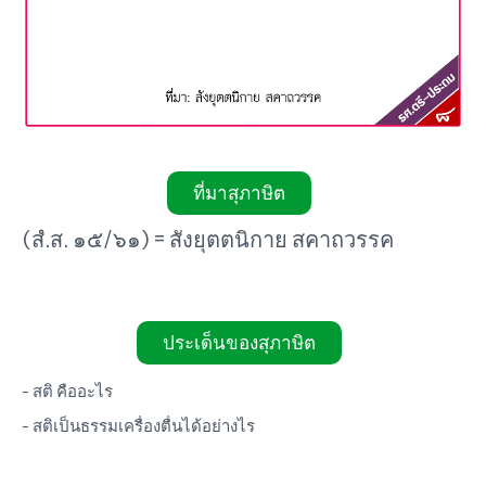
ที่มาสุภาษิต
(สํ.ส. ๑๕/๖๑) = สังยุตตนิกาย สคาถวรรค
ประเด็นของสุภาษิต
- สติ คืออะไร
- สติเป็นธรรมเครื่องตื่นได้อย่างไร